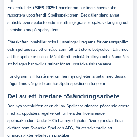
En central del i
SIFS 2025:1
handlar om hur licenshavare ska
rapportera uppgifter till Spelinspektionen. Det gäller bland annat
statistik över spelbeteende, insättningsgränser, självavstängning och
tekniska krav på spelsystem.
Föreskriften innehåller också justeringar i reglerna för
omsorgsplikt
och spelansvar
, ett område som fått allt större betydelse i takt med
att fler spel sker online. Målet är att underlätta tillsyn och säkerställa
att bolagen har tydliga rutiner för att upptäcka riskspelande.
För dig som vill förstå mer om hur myndigheten arbetar med dessa
frågor finns vår guide om hur Spelinspektionen fungerar.
Del av ett bredare förändringsarbete
Den nya föreskriften är en del av Spelinspektionens pågående arbete
med att uppdatera regelverket för hela den licensierade
spelmarknaden. Under 2025 har myndigheten även granskat flera
aktörer, som
Svenska Spel
och
ATG
, för att säkerställa att
omsorgsplikten efterlevs i praktiken.