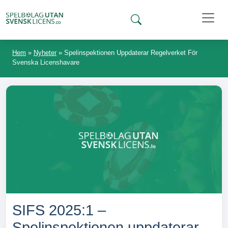
Hem
»
Nyheter
»
Spelinspektionen Uppdaterar Regelverket För
Svenska Licenshavare
SIFS 2025:1 –
Spelinspektionen uppdaterar