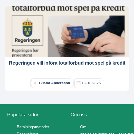
Regeringen vill införa totalförbud mot spel på kredit
Gustaf Andersson
02/10/2025
Populära sidor
Om oss
Betalningsmetoder
Om