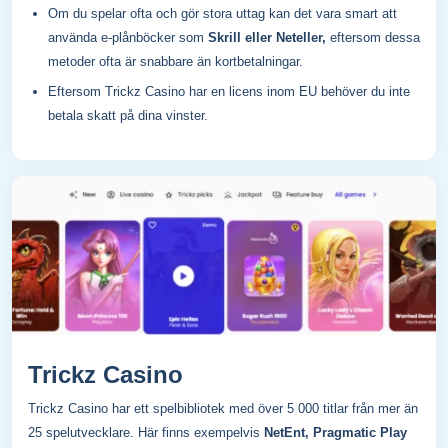
Om du spelar ofta och gör stora uttag kan det vara smart att
använda e-plånböcker som
Skrill eller Neteller,
eftersom dessa
metoder ofta är snabbare än kortbetalningar.
Eftersom Trickz Casino har en licens inom EU behöver du inte
betala skatt på dina vinster.
Trickz Casino
Trickz Casino har ett spelbibliotek med över 5 000 titlar från mer än
25 spelutvecklare. Här finns exempelvis
NetEnt, Pragmatic Play