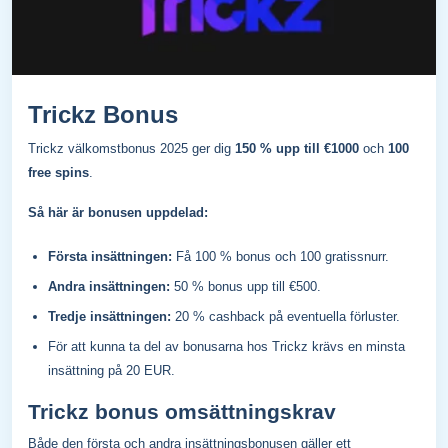
Trickz Bonus
Trickz välkomstbonus 2025 ger dig
150 % upp till €1000
och
100
free spins
.
Så här är bonusen uppdelad:
Första insättningen:
Få 100 % bonus och 100 gratissnurr.
Andra insättningen:
50 % bonus upp till €500.
Tredje insättningen:
20 % cashback på eventuella förluster.
För att kunna ta del av bonusarna hos Trickz krävs en minsta
insättning på 20 EUR.
Trickz bonus omsättningskrav
Både den första och andra insättningsbonusen gäller ett