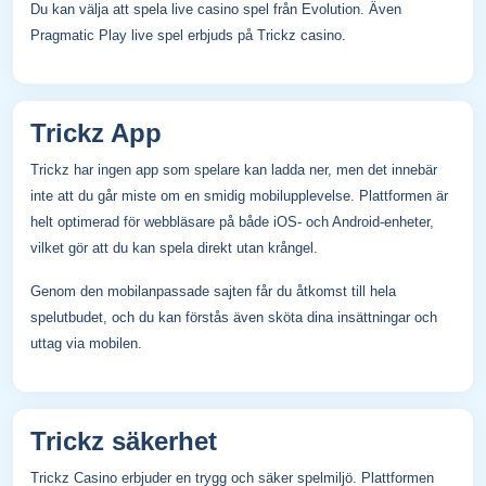
Du kan välja att spela live casino spel från Evolution. Även
Pragmatic Play live spel erbjuds på Trickz casino.
Trickz App
Trickz har ingen app som spelare kan ladda ner, men det innebär
inte att du går miste om en smidig mobilupplevelse. Plattformen är
helt optimerad för webbläsare på både iOS- och Android-enheter,
vilket gör att du kan spela direkt utan krångel.
Genom den mobilanpassade sajten får du åtkomst till hela
spelutbudet, och du kan förstås även sköta dina insättningar och
uttag via mobilen.
Trickz säkerhet
Trickz Casino erbjuder en trygg och säker spelmiljö. Plattformen