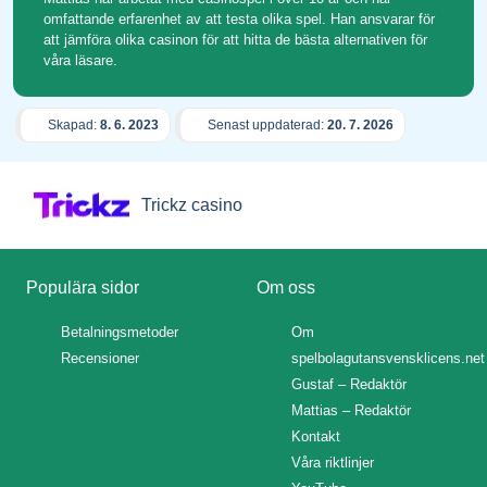
omfattande erfarenhet av att testa olika spel. Han ansvarar för
att jämföra olika casinon för att hitta de bästa alternativen för
våra läsare.
Skapad:
8. 6. 2023
Senast uppdaterad:
20. 7. 2026
Trickz casino
Populära sidor
Om oss
Betalningsmetoder
Om
Recensioner
spelbolagutansvensklicens.net
Gustaf – Redaktör
Mattias – Redaktör
Kontakt
Våra riktlinjer