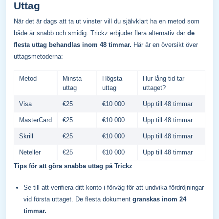
Uttag
När det är dags att ta ut vinster vill du självklart ha en metod som
både är snabb och smidig. Trickz erbjuder flera alternativ där
de
flesta uttag behandlas inom 48 timmar.
Här är en översikt över
uttagsmetoderna:
Metod
Minsta
Högsta
Hur lång tid tar
uttag
uttag
uttaget?
Visa
€25
€10 000
Upp till 48 timmar
MasterCard
€25
€10 000
Upp till 48 timmar
Skrill
€25
€10 000
Upp till 48 timmar
Neteller
€25
€10 000
Upp till 48 timmar
Tips för att göra snabba uttag på Trickz
Se till att verifiera ditt konto i förväg för att undvika fördröjningar
vid första uttaget. De flesta dokument
granskas inom 24
timmar.