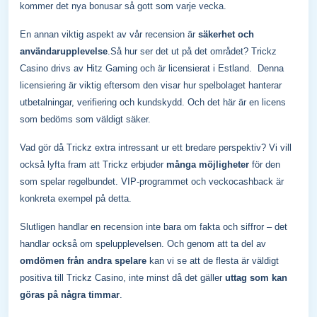
kommer det nya bonusar så gott som varje vecka.
En annan viktig aspekt av vår recension är
säkerhet och
användarupplevelse
.Så hur ser det ut på det området? Trickz
Casino drivs av Hitz Gaming och är licensierat i Estland. Denna
licensiering är viktig eftersom den visar hur spelbolaget hanterar
utbetalningar, verifiering och kundskydd. Och det här är en licens
som bedöms som väldigt säker.
Vad gör då Trickz extra intressant ur ett bredare perspektiv? Vi vill
också lyfta fram att Trickz erbjuder
många möjligheter
för den
som spelar regelbundet. VIP-programmet och veckocashback är
konkreta exempel på detta.
Slutligen handlar en recension inte bara om fakta och siffror – det
handlar också om spelupplevelsen. Och genom att ta del av
omdömen från andra spelare
kan vi se att de flesta är väldigt
positiva till Trickz Casino, inte minst då det gäller
uttag som kan
göras på några timmar
.