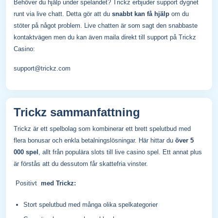
Behöver du hjälp under spelandet? Trickz erbjuder support dygnet
runt via live chatt. Detta gör att du
snabbt kan få hjälp
om du
stöter på något problem. Live chatten är som sagt den snabbaste
kontaktvägen men du kan även maila direkt till support på Trickz
Casino:
support@trickz.com
Trickz sammanfattning
Trickz är ett spelbolag som kombinerar ett brett spelutbud med
flera bonusar och enkla betalningslösningar. Här hittar du
över 5
000 spel
, allt från populära slots till live casino spel. Ett annat plus
är förstås att du dessutom får skattefria vinster.
Positivt
med Trickz:
Stort spelutbud med många olika spelkategorier