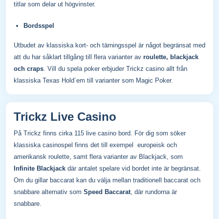
titlar som delar ut högvinster.
Bordsspel
Utbudet av klassiska kort- och tärningsspel är något begränsat med
att du har såklart tillgång till flera varianter av
roulette, blackjack
och craps
. Vill du spela poker erbjuder Trickz casino allt från
klassiska Texas Hold´em till varianter som Magic Poker.
Trickz Live Casino
På Trickz finns cirka 115 live casino bord. För dig som söker
klassiska casinospel finns det till exempel europeisk och
amerikansk roulette, samt flera varianter av Blackjack, som
Infinite Blackjack
där antalet spelare vid bordet inte är begränsat.
Om du gillar baccarat kan du välja mellan traditionell baccarat och
snabbare alternativ som
Speed Baccarat
, där rundorna är
snabbare.