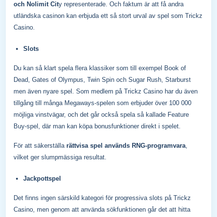
och Nolimit Cit
y representerade. Och faktum är att få andra
utländska casinon
kan erbjuda ett så stort urval av spel som Trickz
Casino.
Slots
Du kan så klart spela flera klassiker som till exempel Book of
Dead, Gates of Olympus, Twin Spin och Sugar Rush, Starburst
men även nyare spel. Som medlem på Trickz Casino har du även
tillgång till många Megaways-spelen som erbjuder över 100 000
möjliga vinstvägar, och det går också spela så kallade Feature
Buy-spel, där man kan köpa bonusfunktioner direkt i spelet.
För att säkerställa
rättvisa spel används RNG-programvara
,
vilket ger slumpmässiga resultat.
Jackpottspel
Det finns ingen särskild kategori för progressiva slots på Trickz
Casino, men genom att använda sökfunktionen går det att hitta