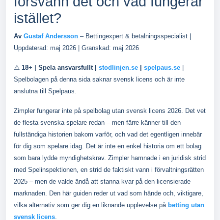
försvann det och vad fungerar
istället?
Av
Gustaf Andersson
– Bettingexpert & betalningsspecialist |
Uppdaterad: maj 2026 | Granskad: maj 2026
⚠️
18+ | Spela ansvarsfullt |
stodlinjen.se
|
spelpaus.se
|
Spelbolagen på denna sida saknar svensk licens och är inte
anslutna till Spelpaus.
Zimpler fungerar inte på spelbolag utan svensk licens 2026. Det vet
de flesta svenska spelare redan – men färre känner till den
fullständiga historien bakom varför, och vad det egentligen innebär
för dig som spelare idag. Det är inte en enkel historia om ett bolag
som bara lydde myndighetskrav. Zimpler hamnade i en juridisk strid
med Spelinspektionen, en strid de faktiskt vann i förvaltningsrätten
2025 – men de valde ändå att stanna kvar på den licensierade
marknaden. Den här guiden reder ut vad som hände och, viktigare,
vilka alternativ som ger dig en liknande upplevelse på
betting utan
svensk licens
.