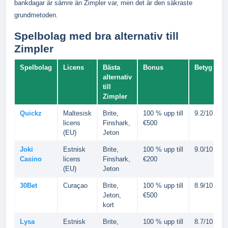
bankdagar är sämre än Zimpler var, men det är den säkraste
grundmetoden.
Spelbolag med bra alternativ till
Zimpler
Spelbolag
Licens
Bästa
Bonus
Betyg
alternativ
till
Zimpler
Quickz
Maltesisk
Brite,
100 % upp till
9.2/10
licens
Finshark,
€500
(EU)
Jeton
Joki
Estnisk
Brite,
100 % upp till
9.0/10
Casino
licens
Finshark,
€200
(EU)
Jeton
30Bet
Curaçao
Brite,
100 % upp till
8.9/10
Jeton,
€500
kort
Lysa
Estnisk
Brite,
100 % upp till
8.7/10