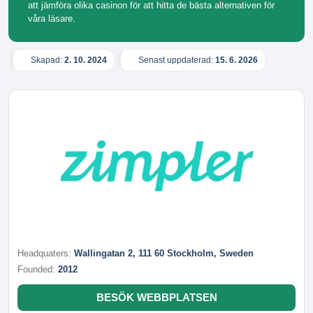
att jämföra olika casinon för att hitta de bästa alternativen för
våra läsare.
Skapad:
2. 10. 2024
Senast uppdaterad:
15. 6. 2026
Headquaters:
Wallingatan 2, 111 60 Stockholm, Sweden
Founded:
2012
BESÖK WEBBPLATSEN