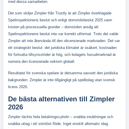
med dessa samarbeten.
Det som skiljer Zimpler från Trustly är att Zimpler överklagade
Spelinspektionens beslut och enligt domstolsbeslut 2025 vann
tvisten på processuella grunder – domstolen ansåg att
Spelinspektionens beslut inte var korrekt utformat. Trots det valde
Zimpler att inte återvända till den olicensierade marknaden. Det var
ett strategiskt beslut: det juridiska klimatet är osäkert, kostnaden
för fortsatta tillsynsstrider är hög, och bolagets huvudmarknad är
numera den licensierade sektorn globalt.
Resultatet för svenska spelare är detsamma oavsett den juridiska
bakgrunden: Zimpler är inte tillgängligt på spelbolag utan svensk
licens 2026.
De bästa alternativen till Zimpler
2026
Zimpler täckte hela betalningscykeln – snabba insättningar och
snabba uttag i ett sömlöst flöde. Inget enskilt alternativ idag