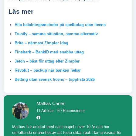
Läs mer
Alla betalningsmetoder på spelbolag utan licens
Trustly – samma situation, samma alternativ
Brite – närmast Zimpler idag
Finshark – BankID med snabba uttag
Jeton – bäst för uttag efter Zimpler
Revolut – backup när banken nekar
Betting utan svensk licens – topplista 2026
Mattias Carlén
11 Artiklar
·
59 Recensioner
Mattias har arbetat med casinospel i över 10 år och har
omfattande erfarenhet av att testa olika spel. Han ansvarar för