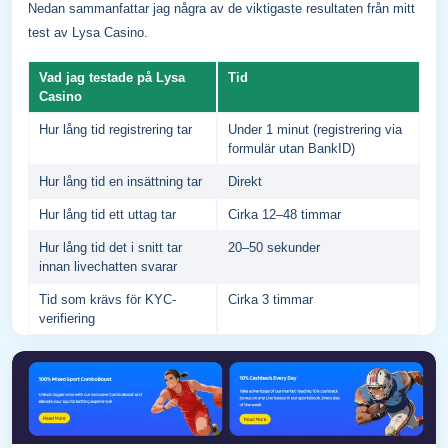
Nedan sammanfattar jag några av de viktigaste resultaten från mitt
test av Lysa Casino.
Vad jag testade på Lysa
Tid
Casino
Hur lång tid registrering tar
Under 1 minut (registrering via
formulär utan BankID)
Hur lång tid en insättning tar
Direkt
Hur lång tid ett uttag tar
Cirka 12–48 timmar
Hur lång tid det i snitt tar
20–50 sekunder
innan livechatten svarar
Tid som krävs för KYC-
Cirka 3 timmar
verifiering