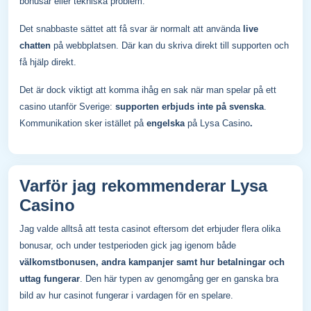
bonusar eller tekniska problem.
Det snabbaste sättet att få svar är normalt att använda
live
chatten
på webbplatsen. Där kan du skriva direkt till supporten och
få hjälp direkt.
Det är dock viktigt att komma ihåg en sak när man spelar på ett
casino utanför Sverige:
supporten erbjuds inte på svenska
.
Kommunikation sker istället på
engelska
på Lysa Casino
.
Varför jag rekommenderar Lysa
Casino
Jag valde alltså att testa casinot eftersom det erbjuder flera olika
bonusar, och under testperioden gick jag igenom både
välkomstbonusen, andra kampanjer samt hur betalningar och
uttag fungerar
. Den här typen av genomgång ger en ganska bra
bild av hur casinot fungerar i vardagen för en spelare.