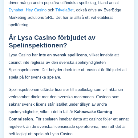
driver många andra populära utländska spelbolag, bland annat
Dynabet
,
Hey Casino
och
TrivelaBet
, också drivs av EverEdge
Marketing Solutions SRL. Det här är alltså ett väl etablerat
spelföretag.
Är Lysa Casino förbjudet av
Spelinspektionen?
Lysa Casino har
inte en svensk spellicens
, vilket innebär att
casinot inte regleras av den svenska spelmyndigheten
Spelinspektionen. Det betyder dock inte att casinot är förbjudet att
spela på för svenska spelare.
Spelinspektionen utfärdar licenser till spelbolag som vill rikta sin
verksamhet direkt mot den svenska marknaden. Casinon som
saknar svensk licens står istället under tillsyn av andra
spelmyndigheter, vilket i detta fall är
Kahnawake Gaming
Commission
. För spelaren innebär detta att casinot följer ett annat
regelverk än de svenska licensierade operatörerna, men att det är
helt lagligt att spela på Lysa Casino.