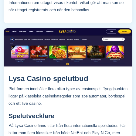
Informationen om uttaget visas i kontot, vilket gör att man kan se
när uttaget registrerats och när den behandlas.
Lysa Casino spelutbud
Plattformen innehåller flera olika typer av casinospel. Tyngdpunkten
ligger på klassiska casinokategorier som spelautomater, bordsspel
och ett live casino.
Spelutvecklare
På Lysa Casino finns titlar från flera internationella spelstudior. Här
hittar man flera klassiker från både NetEnt och Play N Go, men