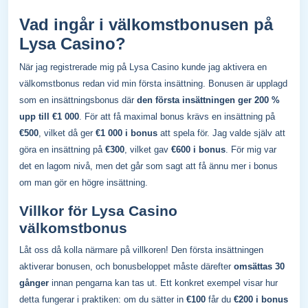
Vad ingår i välkomstbonusen på
Lysa Casino?
När jag registrerade mig på Lysa Casino kunde jag aktivera en
välkomstbonus redan vid min första insättning. Bonusen är upplagd
som en insättningsbonus där
den första insättningen ger 200 %
upp till €1 000
. För att få maximal bonus krävs en insättning på
€500
, vilket då ger
€1 000 i bonus
att spela för. Jag valde själv att
göra en insättning på
€300
, vilket gav
€600 i bonus
. För mig var
det en lagom nivå, men det går som sagt att få ännu mer i bonus
om man gör en högre insättning.
Villkor för Lysa Casino
välkomstbonus
Låt oss då kolla närmare på villkoren! Den första insättningen
aktiverar bonusen, och bonusbeloppet måste därefter
omsättas 30
gånger
innan pengarna kan tas ut. Ett konkret exempel visar hur
detta fungerar i praktiken: om du sätter in
€100
får du
€200 i bonus