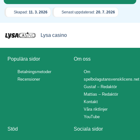
Skapad:
11. 3. 2026
Senast uppdaterad:
20. 7. 2026
Lysa casino
Populära sidor
Om oss
Betalningsmetoder
Om
Recensioner
spelbolagutansvensklicens.net
Gustaf – Redaktör
Mattias – Redaktör
Kontakt
Våra riktlinjer
YouTube
Stöd
Sociala sidor