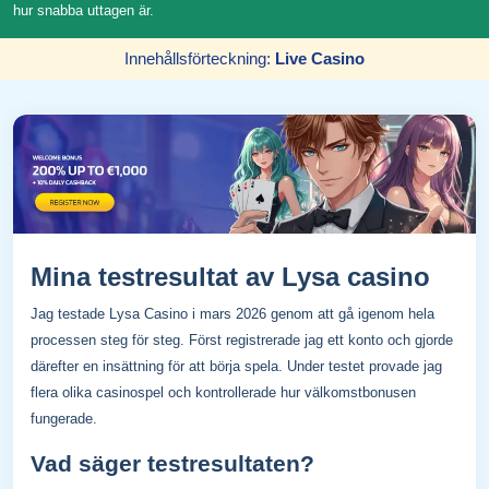
hur snabba uttagen är.
Innehållsförteckning:
Live Casino
Mina testresultat av Lysa casino
Jag testade Lysa Casino i mars 2026 genom att gå igenom hela
processen steg för steg. Först registrerade jag ett konto och gjorde
därefter en insättning för att börja spela. Under testet provade jag
flera olika casinospel och kontrollerade hur välkomstbonusen
fungerade.
Vad säger testresultaten?