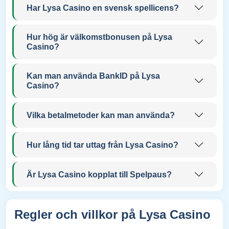
Har Lysa Casino en svensk spellicens?
Hur hög är välkomstbonusen på Lysa
Casino?
Kan man använda BankID på Lysa
Casino?
Vilka betalmetoder kan man använda?
Hur lång tid tar uttag från Lysa Casino?
Är Lysa Casino kopplat till Spelpaus?
Regler och villkor på Lysa Casino