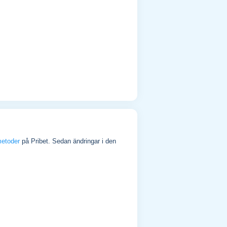
metoder
på Pribet. Sedan ändringar i den