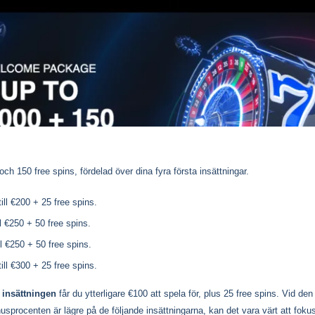
och 150 free spins, fördelad över dina fyra första insättningar.
ll €200 + 25 free spins.
 €250 + 50 free spins.
l €250 + 50 free spins.
ll €300 + 25 free spins.
a insättningen
får du ytterligare €100 att spela för, plus 25 free spins. Vid de
procenten är lägre på de följande insättningarna, kan det vara värt att foku