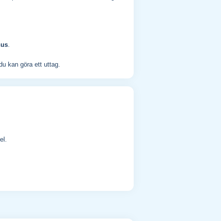
nus
.
u kan göra ett uttag.
el.