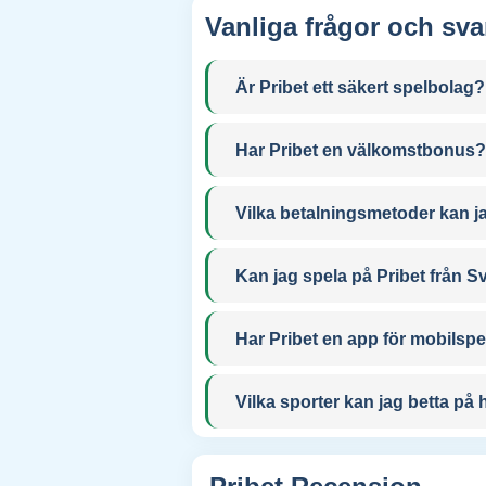
Vanliga frågor och sva
Är Pribet ett säkert spelbolag?
Har Pribet en välkomstbonus?
Vilka betalningsmetoder kan j
Kan jag spela på Pribet från S
Har Pribet en app för mobilspe
Vilka sporter kan jag betta på 