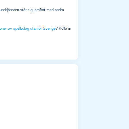
kundtjänsten står sig jämfört med andra
oner av spelbolag utanför Sverige
? Kolla in