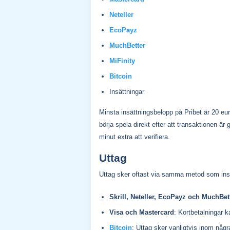
Neteller
EcoPayz
MuchBetter
MiFinity
Bitcoin
Insättningar
Minsta insättningsbelopp på Pribet är 20 eu
börja spela direkt efter att transaktionen ä
minut extra att verifiera.
Uttag
Uttag sker oftast via samma metod som insä
Skrill, Neteller, EcoPayz och
MuchBet
Visa och Mastercard
: Kortbetalningar 
Bitcoin
: Uttag sker vanligtvis inom någr