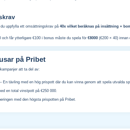
skrav
 du uppfylla ett omsättningskrav på
40x vilket beräknas på insättning + bo
 och får ytterligare €100 i bonus måste du spela för
€8000
(€200 × 40) innan d
usar på Pribet
kampanjer att ta del av:
– En tävling med en hög prispott där du kan vinna genom att spela utvalda sp
ed en total vinstpott på €250 000.
eringen med den högsta prispotten på Pribet.