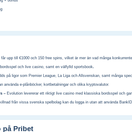
ng + bonus
ng
får upp till €1000 och 150 free spins, vilket är mer än vad många konkurrente
 bordsspel och live casino, samt en välfylld sportsbook
.
odds på ligor som Premier League, La Liga och Allsvenskan, samt många spec
n använda e-plånböcker, kortbetalningar och olika kryptovalutor.
rs –
Evolution levererar ett riktigt live casino med klassiska bordsspel och g
skillnad från vissa svenska spelbolag kan du logga in utan att använda BankID
 på Pribet