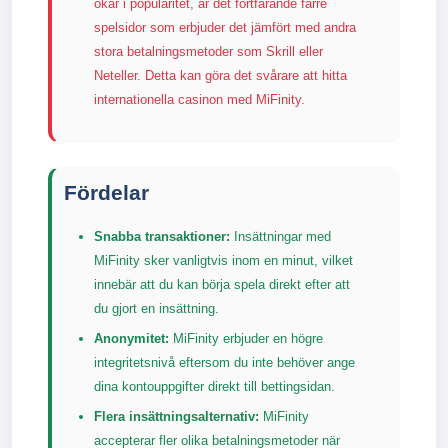
ökar i popularitet, är det fortfarande färre
spelsidor som erbjuder det jämfört med andra
stora betalningsmetoder som Skrill eller
Neteller. Detta kan göra det svårare att hitta
internationella casinon med MiFinity.
Fördelar
Snabba transaktioner:
Insättningar med
MiFinity sker vanligtvis inom en minut, vilket
innebär att du kan börja spela direkt efter att
du gjort en insättning.
Anonymitet:
MiFinity erbjuder en högre
integritetsnivå eftersom du inte behöver ange
dina kontouppgifter direkt till bettingsidan.
Flera insättningsalternativ:
MiFinity
accepterar fler olika betalningsmetoder när