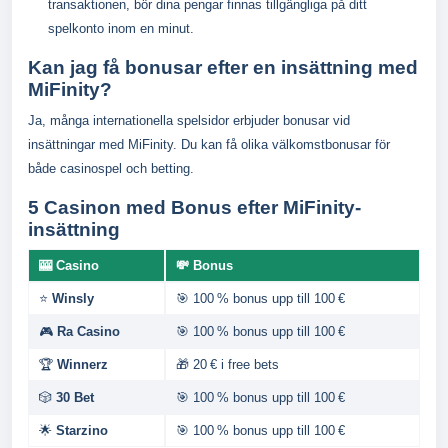
transaktionen, bör dina pengar finnas tillgängliga på ditt
spelkonto inom en minut.
Kan jag få bonusar efter en insättning med
MiFinity?
Ja, många internationella spelsidor erbjuder bonusar vid
insättningar med MiFinity. Du kan få olika välkomstbonusar för
både casinospel och betting.
5 Casinon med Bonus efter MiFinity-
insättning
🎰
Casino
💸
Bonus
⭐
Winsly
🎯 100 % bonus upp till 100 €
🎮
Ra Casino
🎯 100 % bonus upp till 100 €
🏆
Winnerz
🎁 20 € i free bets
🎲
30 Bet
🎯 100 % bonus upp till 100 €
🌟
Starzino
🎯 100 % bonus upp till 100 €