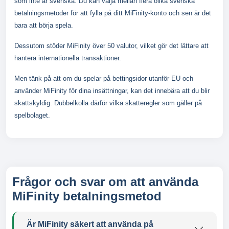
som inte är svenska. Du kan välja mellan flera olika svenska
betalningsmetoder för att fylla på ditt MiFinity-konto och sen är det
bara att börja spela.
Dessutom stöder MiFinity över 50 valutor, vilket gör det lättare att
hantera internationella transaktioner.
Men tänk på att om du spelar på bettingsidor utanför EU och
använder MiFinity för dina insättningar, kan det innebära att du blir
skattskyldig. Dubbelkolla därför vilka skatteregler som gäller på
spelbolaget.
Frågor och svar om att använda
MiFinity betalningsmetod
Är MiFinity säkert att använda på