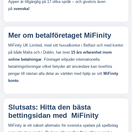
Appen är tillgänglig på 17 olika språk – och givetvis även
på
svenska!
Mer om betalföretaget MiFinity
MiFinity UK Limited, med sitt huvudkontor i Belfast och med kontor
på både Malta och i Dublin, har över
15 års erfarenhet inom
online betalningar
. Företaget erbjuder internationella
betalningslösningar vilket betyder att användare kan överföra
pengar till nästan alla delar av världen med hjälp av sitt
MiFinity
konto
.
Slutsats: Hitta den bästa
bettingsidan med MiFinity
MiFinity är ett säkert alternativ för svenska spelare på spelbolag