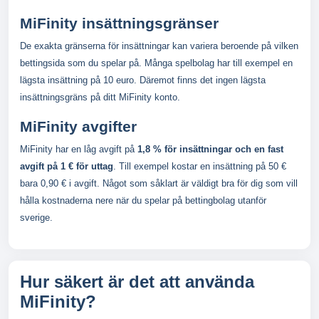
MiFinity insättningsgränser
De exakta gränserna för insättningar kan variera beroende på vilken
bettingsida som du spelar på. Många spelbolag har till exempel en
lägsta insättning på 10 euro. Däremot finns det ingen lägsta
insättningsgräns på ditt MiFinity konto.
MiFinity avgifter
MiFinity har en låg avgift på
1,8 % för insättningar och en fast
avgift på 1 € för uttag
. Till exempel kostar en insättning på 50 €
bara 0,90 € i avgift. Något som såklart är väldigt bra för dig som vill
hålla kostnaderna nere när du spelar på bettingbolag utanför
sverige.
Hur säkert är det att använda
MiFinity?