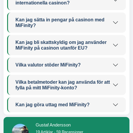
internationella casinon?
Kan jag sätta in pengar på casinon med
MiFinity?
Kan jag bli skattskyldig om jag använder
MiFinity på casinon utanför EU?
Vilka valutor stöder MiFinity?
Vilka betalmetoder kan jag använda för att
fylla på mitt MiFinity-konto?
Kan jag göra uttag med MiFinity?
Gustaf Andersson
19 Artiklar
·
59 Recensioner